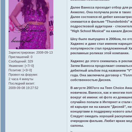
Далее Ванесса проходит отбор для р
Анжелес. Она получала роли в таких шо
Далее состоялся её дебют киноактрис
снимается в фильме "Thunderbirds" 
подростковой аудитории - стеснител
"High School Musical" на канале Дисн
Шоу было выпущено в 2006ом, по от
Хадженс и даже стал именем нарица
популярности стал предложенный Хад
Зарегистрирован
: 2008-09-13
рекламных роликах этой компании.
Приглашений:
0
Хадженс до этого снималась в рекла
Сообщений:
329
Уважение:
[+7/-0]
Затем Ванесса продолжает сниматься
Позитив:
[+3/-0]
дебютный альбом под названием "V"
Провел на форуме:
года. Она заключила договор с "Гол
2 часа 4 минуты
собственностью Диснея.
Последний визит:
2009-09-08 19:27:52
В августе 2007ого на Teen Choice Aw
новичком. Ванессе, как и многим по
вокруг её имени: её фото из домашн
случайно попали в Интернет и стали
её карьере ни на канале "Дисней", н
концертами в поддержку нового альб
Следует ожидать хорошей раскупаемо
очередном фильме. Любит яркие мод
салоны.