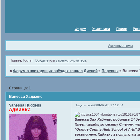
Форум
Участники
Поиск
Рег
Активные темы
Привет, Гость!
Войдите
или
зарегистрируйтесь
.
»
Форум о восходящих звёздах канала Дисней
»
Персоны
»
Ванесса
Страница:
1
Ванесса Хадженс
Vanessa Hudgens
Поделиться
2008-09-13 17:12:34
Админка
Ванесса Энн Хадженс родилась 14 д
Имеет младшую сестру Стеллу, так
"Orange County High School of Arts"
восьми лет, Хадженс выступала в м
местных постановках.