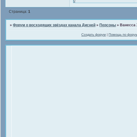
0
Страница:
1
»
Форум о восходящих звёздах канала Дисней
»
Персоны
»
Ванесса
Создать форум
|
Помощь по фору