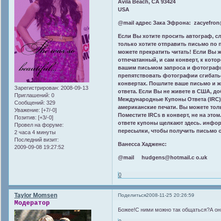
Avila Beach, CA 93424
USA
@mail адрес Зака Эфрона: zacyefro
Если Вы хотите просить автограф, с
только хотите отправить письмо по п
можете прекратить читать! Если Вы
отпечатанный, и сам конверт, к кото
вашим письмом запроса и фотографи
препятствовать фотографии сгибаться
конвертах. Пошлите ваше письмо и жд
Зарегистрирован
: 2008-09-13
ответа. Если Вы не живете в США, д
Приглашений:
0
Международные Купоны Ответа (IRC)
Сообщений:
329
американские печати. Вы можете тол
Уважение:
[+7/-0]
Поместите IRCs в конверт, не на эт
Позитив:
[+3/-0]
ответе купоны щелкают здесь. инфор
Провел на форуме:
пересылки, чтобы получить письмо 
2 часа 4 минуты
Последний визит:
Ванесса Хадженс:
2009-09-08 19:27:52
@mail hudgens@hotmail.c o.uk
0
Taylor Momsen
Поделиться
2008-11-25 20:26:59
Модератор
Божее!С ними можно так общаться?А он