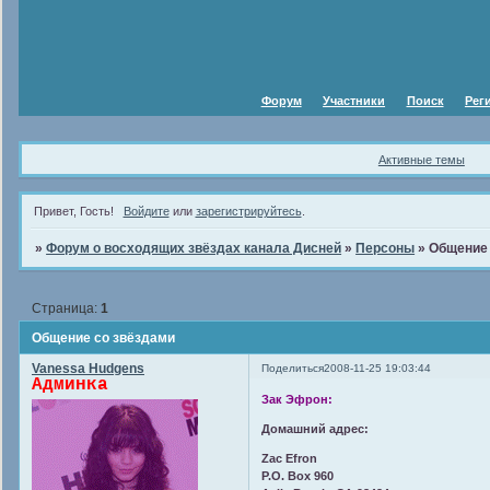
Форум
Участники
Поиск
Рег
Активные темы
Привет, Гость!
Войдите
или
зарегистрируйтесь
.
»
Форум о восходящих звёздах канала Дисней
»
Персоны
»
Общение 
Страница:
1
Общение со звёздами
Vanessa Hudgens
Поделиться
2008-11-25 19:03:44
Админка
Зак Эфрон:
Домашний адрес:
Zac Efron
P.O. Box 960